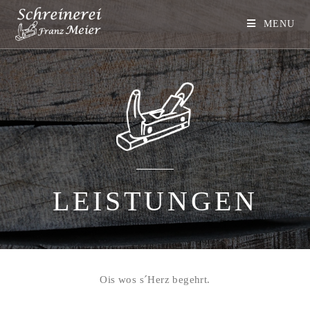
MENU
LEISTUNGEN
Ois wos s´Herz begehrt.